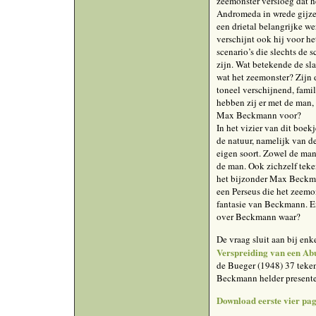
zeemonster versloeg dat h
Andromeda in wrede gijze
een drietal belangrijke 
verschijnt ook hij voor he
scenario’s die slechts de
zijn. Wat betekende de s
wat het zeemonster? Zijn d
toneel verschijnend, fami
hebben zij er met de man,
Max Beckmann voor?
In het vizier van dit boek
de natuur, namelijk van de
eigen soort. Zowel de man
de man. Ook zichzelf tek
het bijzonder Max Beckman
een Perseus die het zeemon
fantasie van Beckmann. En
over Beckmann waar?
De vraag sluit aan bij enk
Verspreiding van een Ab
de Bueger (1948) 37 teken
Beckmann helder presenter
Download eerste vier pag