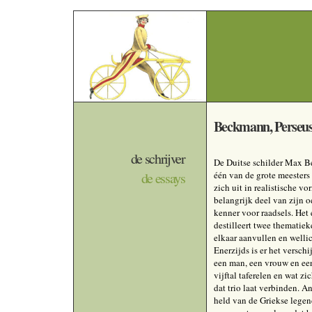
Beckmann, Perseu
de schrijver
De Duitse schilder Max 
de essays
één van de grote meesters
zich uit in realistische v
belangrijk deel van zijn o
kenner voor raadsels. Het 
destilleert twee thematiek
elkaar aanvullen en wellic
Enerzijds is er het versch
een man, een vrouw en een
vijftal taferelen en wat z
dat trio laat verbinden. An
held van de Griekse legen