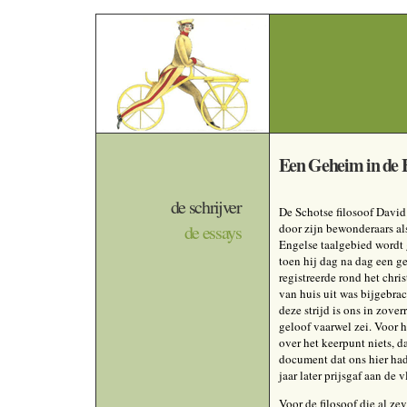
Een Geheim in de
de schrijver
De Schotse filosoof Davi
de essays
door zijn bewonderaars als
Engelse taalgebied wordt 
toen hij dag na dag een gee
registreerde rond het chri
van huis uit was bijgebra
deze strijd is ons in zover
geloof vaarwel zei. Voor 
over het keerpunt niets, d
document dat ons hier had
jaar later prijsgaf aan de
Voor de filosoof die al ze